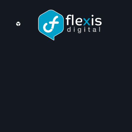
AI TOOLS
SEO AGENCY
Fusce non malesuada velit. Sed tristique risus ut
mauris luctus rhoncus. Nam lobortis porttitor libero,
placerat lobortis dui dapibus non. Nullam a laoreet
urna, molestie consectetur nisi. Integer ullamcorpe
enim vitae felis commodo Praesent sed est ut justo
maximus molestie et quis leo? Fusce non malesuada
velit. Sed tristique risus ut mauris luctus rhoncus. Nam
[…]
Search